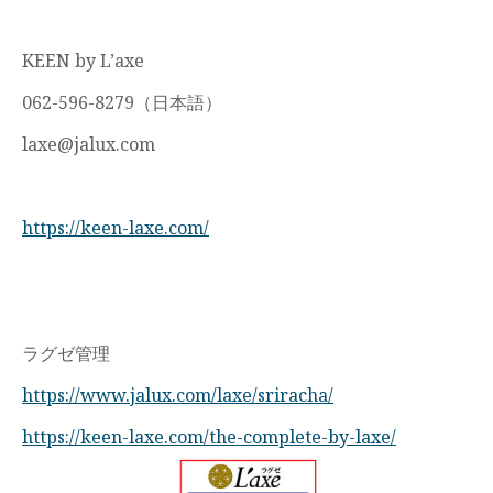
KEEN by L’axe
062-596-8279（日本語）
laxe@jalux.com
https://keen-laxe.com/
ラグゼ管理
https://www.jalux.com/laxe/sriracha/
https://keen-laxe.com/the-complete-by-laxe/